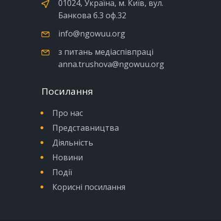
01024, Україна, м. Київ, вул.
Банкова б.3 оф.32
info@ngowuu.org
з питань медіаспівпраці
anna.trushova@ngowuu.org
Посилання
Про нас
Представництва
Діяльність
Новини
Події
Корисні посилання