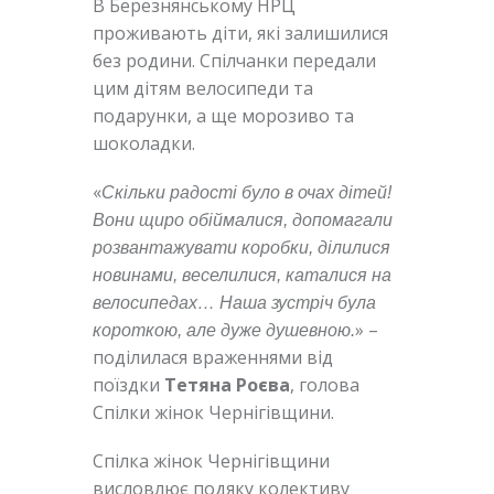
В Березнянському НРЦ
проживають діти, які залишилися
без родини. Спілчанки передали
цим дітям велосипеди та
подарунки, а ще морозиво та
шоколадки.
«
Скільки радості було в очах дітей!
Вони щиро обіймалися, допомагали
розвантажувати коробки, ділилися
новинами, веселилися, каталися на
велосипедах… Наша зустріч була
» –
короткою, але дуже душевною.
поділилася враженнями від
поїздки
Тетяна Роєва
, голова
Спілки жінок Чернігівщини.
Спілка жінок Чернігівщини
висловлює подяку колективу