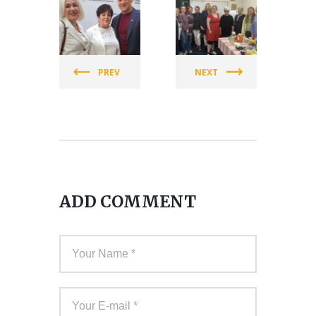
СПІЛКА
СПІЛКА
ЖІНОК
ЖІНОК
УКРАЇНИ
УКРАЇНИ
PREV
NEXT
(СЖУ)
(СЖУ)
ADD COMMENT