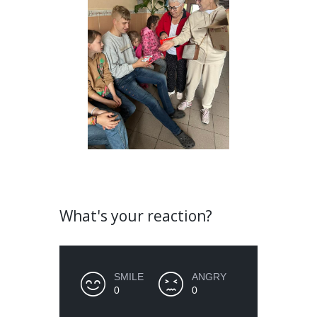
What's your reaction?
SMILE
ANGRY
0
0