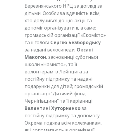
Березнянського НРЦ за догляд за
дітьми. Особлива вдячність всім,
хто долучився до цієї акції та
допоміг організувати її, а саме:
громадській організації «Екомісто»
та її голові
Сергію Безбородьку
за надані велосипеди;
Оксані
Макогон
, засновниці суботньої
школи «Намисто», та її
волонтерам із Лейпцига за
постійну підтримку та надані
подарунки для дітей; громадській
організації “Дитячий фонд
Чернігівщини” та її керівниці
Валентині Хуторненко
за
постійну підтримку та допомогу.
Окрема подяка всім колежанкам,
які допомагають в організації