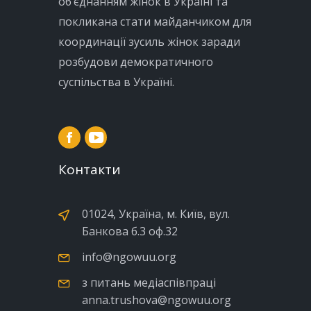
об’єднанням жінок в Україні та
покликана стати майданчиком для
координації зусиль жінок заради
розбудови демократичного
суспільства в Україні.
Контакти
01024, Україна, м. Київ, вул.
Банкова б.3 оф.32
info@ngowuu.org
з питань медіаспівпраці
anna.trushova@ngowuu.org