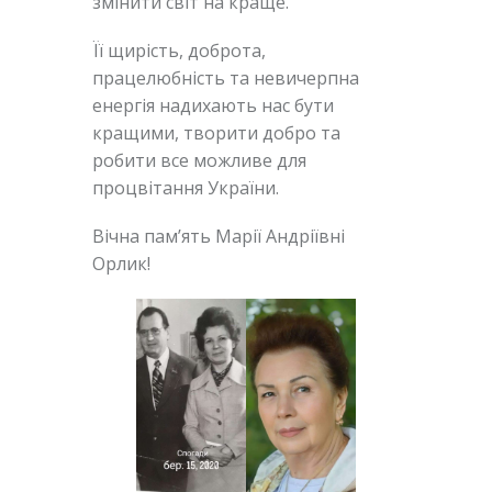
змінити світ на краще.
Її щирість, доброта,
працелюбність та невичерпна
енергія надихають нас бути
кращими, творити добро та
робити все можливе для
процвітання України.
Вічна пам’ять Марії Андріївні
Орлик!