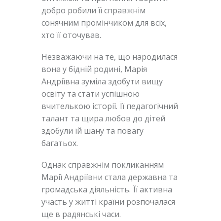
добро робили її справжнім
сонячним промінчиком для всіх,
хто її оточував.
Незважаючи на те, що народилася
вона у бідній родині, Марія
Андріївна зуміла здобути вищу
освіту та стати успішною
вчителькою історії. Її педагогічний
талант та щира любов до дітей
здобули їй шану та повагу
багатьох.
Однак справжнім покликанням
Марії Андріївни стала державна та
громадська діяльність. Її активна
участь у житті країни розпочалася
ще в радянські часи.