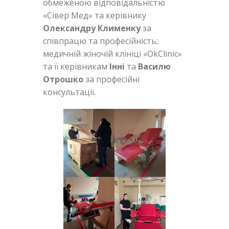
обмеженою відповідальністю
«Сівер Мед» та керівнику
Олександру Клименку
за
співпрацю та професійність;
медичній жіночій клініці «OkClinic»
та її керівникам
Інні
та
Василю
Отрошко
за професійні
консультації.