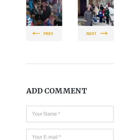
СПІЛКА
СПІЛКА
ЖІНОК
ЖІНОК
УКРАЇНИ
УКРАЇНИ
PREV
NEXT
(СЖУ)
(СЖУ)
ADD COMMENT