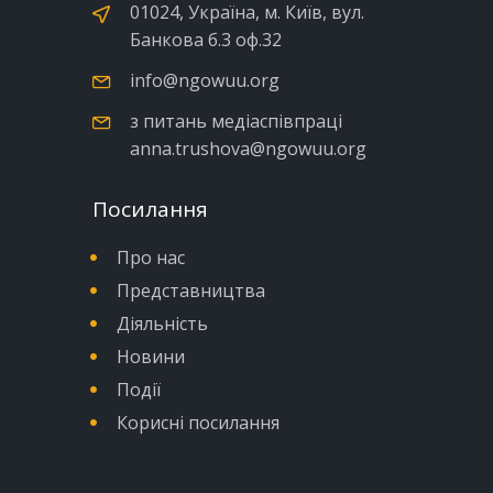
01024, Україна, м. Київ, вул.
Банкова б.3 оф.32
info@ngowuu.org
з питань медіаспівпраці
anna.trushova@ngowuu.org
Посилання
Про нас
Представництва
Діяльність
Новини
Події
Корисні посилання