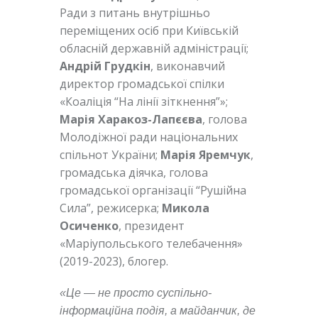
Ради з питань внутрішньо
переміщених осіб при Київській
обласній державній адміністрації;
Андрій Грудкін
, виконавчий
директор громадської спілки
«Коаліція “На лінії зіткнення”»;
Марія Харакоз-Лапєєва
, голова
Молодіжної ради національних
спільнот України;
Марія Яремчук
,
громадська діячка, голова
громадської організації “Рушійна
Сила”, режисерка;
Микола
Осиченко
, президент
«Маріупольського телебачення»
(2019-2023), блогер.
«Це — не просто суспільно-
інформаційна подія, а майданчик, де