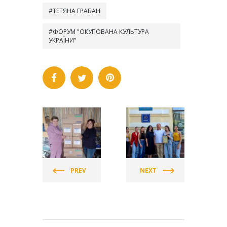
ТЕТЯНА ГРАБАН
ФОРУМ "ОКУПОВАНА КУЛЬТУРА
УКРАЇНИ"
СПІЛКА
СПІЛКА
ЖІНОК
ЖІНОК
УКРАЇНИ
УКРАЇНИ
PREV
NEXT
(СЖУ)
(СЖУ)