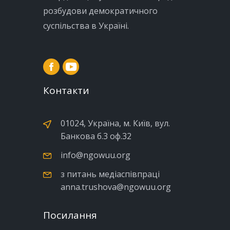
розбудови демократичного
суспільства в Україні.
Контакти
01024, Україна, м. Київ, вул.
Банкова б.3 оф.32
info@ngowuu.org
з питань медіаспівпраці
anna.trushova@ngowuu.org
Посилання