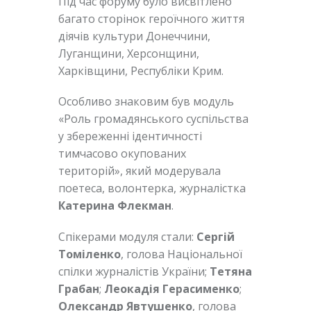
Під час форуму було висвітлено
багато сторінок героїчного життя
діячів культури Донеччини,
Луганщини, Херсонщини,
Харківщини, Республіки Крим.
Особливо знаковим був модуль
«Роль громадянського суспільства
у збереженні ідентичності
тимчасово окупованих
територій», який модерувала
поетеса, волонтерка, журналістка
Катерина Флекман
.
Спікерами модуля стали:
Сергій
Томіленко
, голова Національної
спілки журналістів України;
Тетяна
Грабан
;
Леокадія Герасименко
;
Олександр Явтушенко
, голова