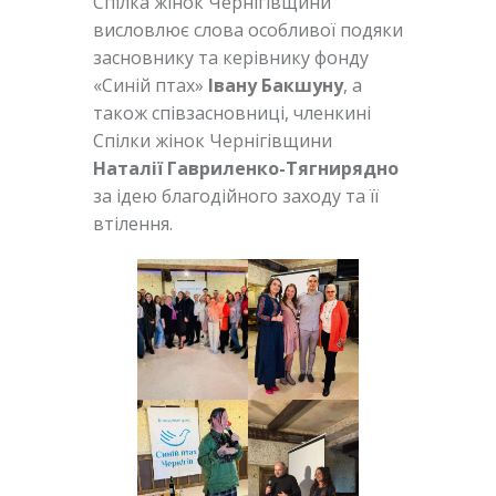
Спілка жінок Чернігівщини
висловлює слова особливої подяки
засновнику та керівнику фонду
«Синій птах»
Івану Бакшуну
, а
також співзасновниці, членкині
Спілки жінок Чернігівщини
Наталії Гавриленко-Тягнирядно
за ідею благодійного заходу та її
втілення.