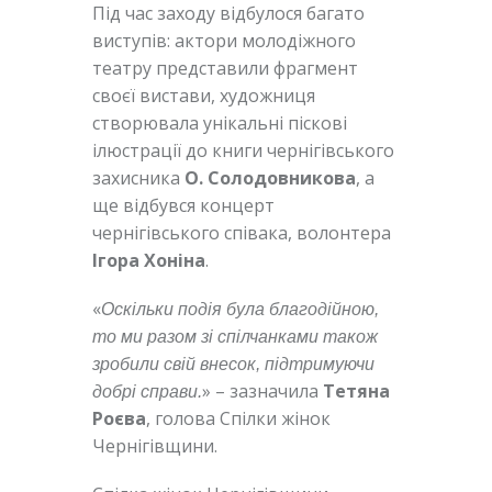
Під час заходу відбулося багато
виступів: актори молодіжного
театру представили фрагмент
своєї вистави, художниця
створювала унікальні піскові
ілюстрації до книги чернігівського
захисника
О. Солодовникова
, а
ще відбувся концерт
чернігівського співака, волонтера
Ігора Хоніна
.
«
Оскільки подія була благодійною,
то ми разом зі спілчанками також
зробили свій внесок, підтримуючи
» – зазначила
Тетяна
добрі справи.
Роєва
, голова Спілки жінок
Чернігівщини.