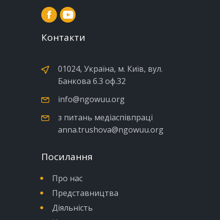
Контакти
01024, Україна, м. Київ, вул.
Банкова б.3 оф.32
info@ngowuu.org
з питань медіаспівпраці
anna.trushova@ngowuu.org
Посилання
Про нас
Представництва
Діяльність