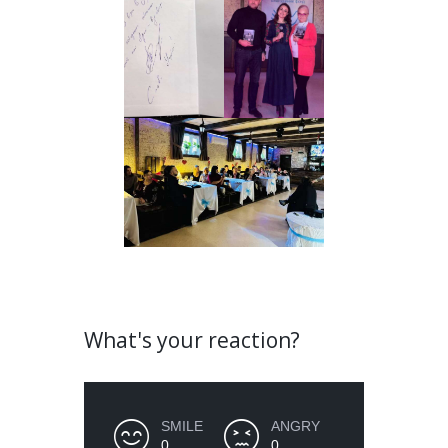
What's your reaction?
SMILE
ANGRY
0
0