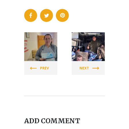
СПІЛКА
СПІЛКА
ЖІНОК
ЖІНОК
УКРАЇНИ
УКРАЇНИ
PREV
NEXT
(СЖУ)
(СЖУ)
ADD COMMENT