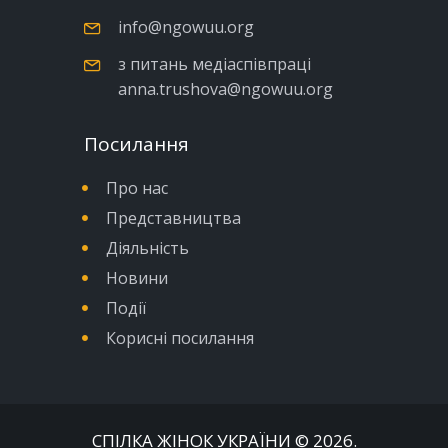
info@ngowuu.org
з питань медіаспівпраці
anna.trushova@ngowuu.org
Посилання
Про нас
Представництва
Діяльність
Новини
Події
Корисні посилання
СПІЛКА ЖІНОК УКРАЇНИ
© 2026.