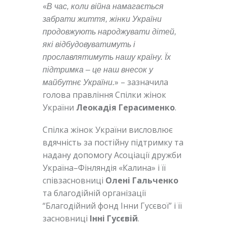
«
В час, коли війна намагається
забрати життя, жінки України
продовжують народжувати дітей,
які відбудовуватимуть і
прославлятимуть нашу країну. Їх
підтримка – це наш внесок у
» – зазначила
майбутнє України.
голова правління Спілки жінок
України
Леокадія Герасименко
.
Спілка жінок України висловлює
вдячність за постійну підтримку та
надану допомогу Асоціації дружби
Україна–Фінляндія «Калина» і її
співзасновниці
Олені Гальченко
та благодійній організації
“Благодійний фонд Інни Гусєвої” і її
засновниці
Інні Гусєвій
.