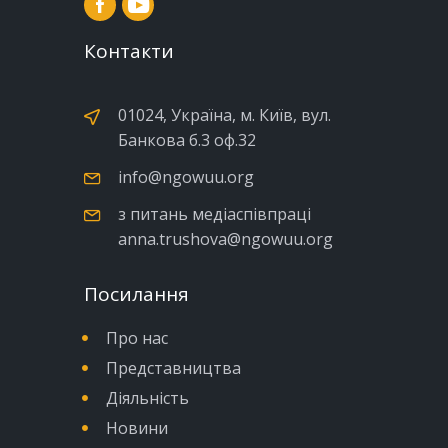
Контакти
01024, Україна, м. Київ, вул.
Банкова б.3 оф.32
info@ngowuu.org
з питань медіаспівпраці
anna.trushova@ngowuu.org
Посилання
Про нас
Представництва
Діяльність
Новини