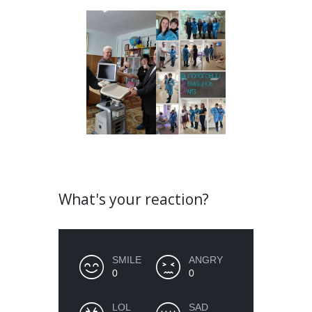
What's your reaction?
SMILE
ANGRY
0
0
LOL
SAD