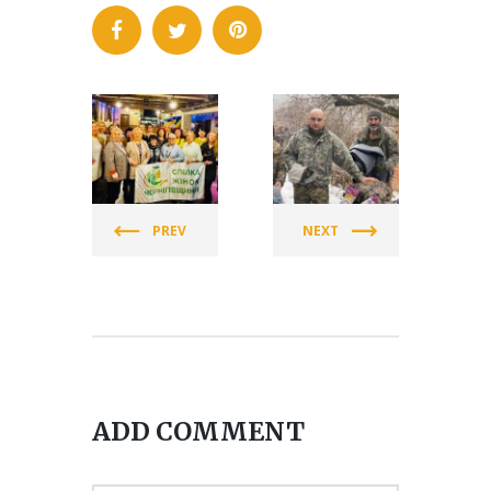
СПІЛКА
СПІЛКА
ЖІНОК
ЖІНОК
УКРАЇНИ
УКРАЇНИ
PREV
NEXT
(СЖУ)
(СЖУ)
ADD COMMENT