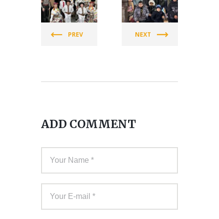
СПІЛКА
СПІЛКА
ЖІНОК
ЖІНОК
УКРАЇНИ
УКРАЇНИ
PREV
NEXT
(СЖУ)
(СЖУ)
ADD COMMENT