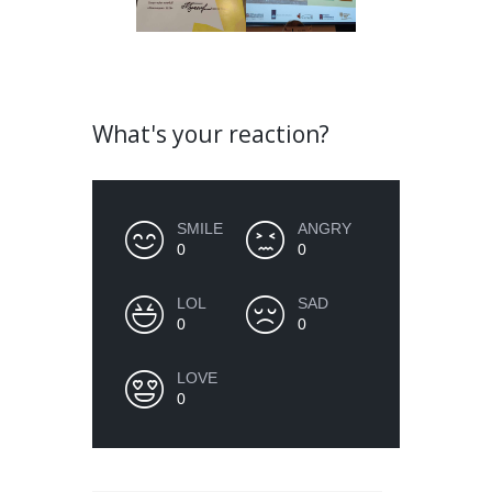
What's your reaction?
SMILE
ANGRY
0
0
LOL
SAD
0
0
LOVE
0