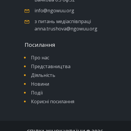
info@ngowuu.org
з питань медіаспівпраці
anna.trushova@ngowuu.org
Посилання
Про нас
Представництва
Діяльність
Новини
Події
Корисні посилання