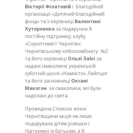
Вікторії Філатовій
і благодійній
організації «Дитячий благодійний
фонд» та її керівниці
Валентині
Хуторненко
за подарунки й
постійну підтримку; клубу
«Сороптиміст Чернігів»;
Чернігівському хлібокомбінату №2
та його керівниці
Ользі Заїкі
за
надані смаколики; українській
суботній школі «Намисто» Лейпциг
та його засновниці
Оксані
Макогон
за смаколики, які були
надіслані до свята.
Проведена Спілкою жінок
Чернігівщини акція не лише
подарувала дітям усмішки і
підтримку їх батькам, а й