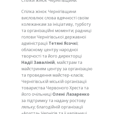
Спілки жінок Чернігівщини.
Спілка жінок Чернігівщини
висловлює слова вдячності своїм
колежанкам за ініціативу, турботу
та організаційні моменти; радниці
голови Чернігівської державної
адміністрації
Тетяні Ясочкі
;
обласному центру народної
творчості та його директорці
Надії Заваліній
, майстрам та
майстриням центру за організацію
та проведення майстер-класів;
Чернігівській міській організації
товариства Червоного Хреста та
його очільниці
Олені Лазаренко
за підтримку та надану ростову
ляльку; благодійній організації
«Аратта» Чернігів та її керівниці