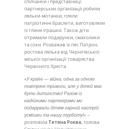
спілчанки і представниці
партнерських організації робили
ляльки-мотанки, плели
патріотичні браслети, виготовляли
із глини іграшки. Також діти
отримали подарунки, смаколики
та соки. Розважав їх пес Патрон,
ростова лялька від Чернігівської
міської організації товариства
Червоного Хреста.
«
У країні — війна, одна за одною
повітряні тривоги, але у дітей має
бути дитинство! Разом із
надійними партнерами ми
подарували дітям гарний настрій
» –
усмішки та нашу турботу!
розповіла
Тетяна Роєва
, голова