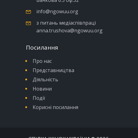
Банкова б.3 оф.32
info@ngowuu.org
з питань медіаспівпраці
anna.trushova@ngowuu.org
Посилання
Про нас
Представництва
Діяльність
Новини
Події
Корисні посилання