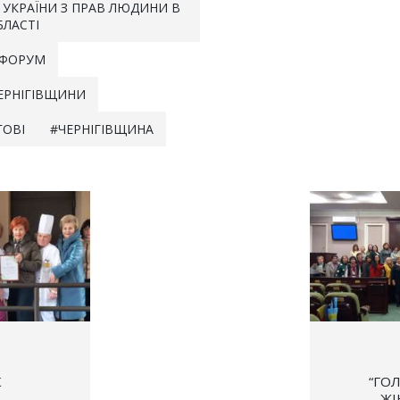
 УКРАЇНИ З ПРАВ ЛЮДИНИ В
БЛАСТІ
 ФОРУМ
ЧЕРНІГІВЩИНИ
ГОВІ
ЧЕРНІГІВЩИНА
 УКРАЇНИ
СПІЛКА 
)
К
“ГО
ЖІ