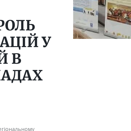
 РОЛЬ
АЦІЙ У
Й В
ЛАДАХ
регіональному