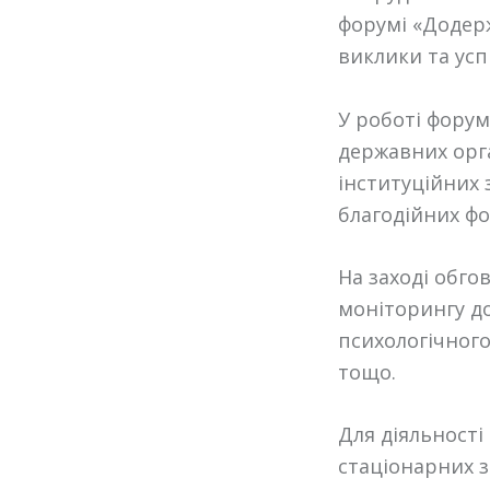
форумі «Додер
виклики та усп
У роботі форум
державних орга
інституційних 
благодійних фо
На заході обго
моніторингу д
психологічного
тощо.
Для діяльност
стаціонарних з