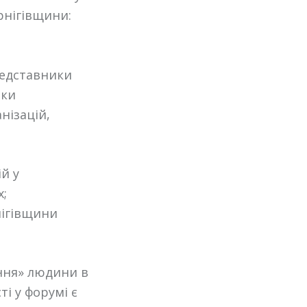
рнігівщини:
редставники
ики
нізацій,
й у
х;
нігівщини
ння» людини в
і у форумі є