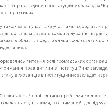
жання прав людини в інституційних закладах Че
ішні практики».
у також взяли участь 75 учасників, серед яких п
нів, органів місцевого самоврядування, керівн
закладів області, представники громадських орга
ндів та інші.
ворювались питання ролі громадських організаці
отримання прав дитини в інституційних заклада
 стану вихованців в інституційних закладах Чер
і Спілки жінок Чернігівщини проблеми «відновле
акладах є актуальними, а отриманий досвід участ