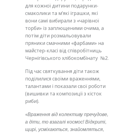
для кожної дитини подарунки-
смаколики та мʼякі іграшки, які
вони самі вибирали з «чарівної
торби» із заплющеними очима, а
потім діти розмальовували
пряники смачними «фарбами» на
майстер-класі від співробітниць
Чернігівського хлібокомбінату №2.
Під час святкування діти також
поділилися своїми враженнями,
талантами і показали свої роботи
(вишивки та композиції з кісток
риби).
«
Враження від колективу пречудове,
а діти, то взагалі космос! Відкриті,
щирі, усміхаються, знайомляться,