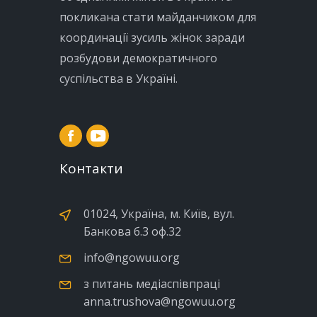
покликана стати майданчиком для
координації зусиль жінок заради
розбудови демократичного
суспільства в Україні.
Контакти
01024, Україна, м. Київ, вул.
Банкова б.3 оф.32
info@ngowuu.org
з питань медіаспівпраці
anna.trushova@ngowuu.org