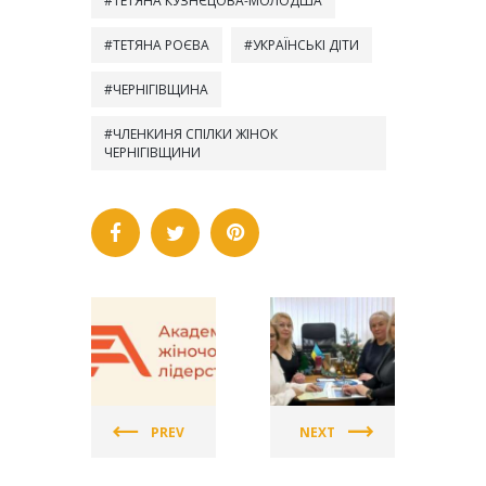
ТЕТЯНА КУЗНЄЦОВА-МОЛОДША
ТЕТЯНА РОЄВА
УКРАЇНСЬКІ ДІТИ
ЧЕРНІГІВЩИНА
ЧЛЕНКИНЯ СПІЛКИ ЖІНОК
ЧЕРНІГІВЩИНИ
СПІЛКА
СПІЛКА
ЖІНОК
ЖІНОК
УКРАЇНИ
УКРАЇНИ
PREV
NEXT
(СЖУ)
(СЖУ)