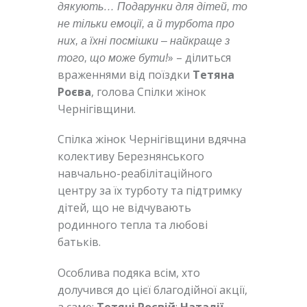
дякують…
Подарунки для дітей, то
не тільки емоції, а й турбота про
них, а їхні посмішки – найкраще з
» – ділиться
того, що може бути!
враженнями від поїздки
Тетяна
Роєва
, голова Спілки жінок
Чернігівщини.
Спілка жінок Чернігівщини вдячна
колективу Березнянського
навчально-реабілітаційного
центру за їх турботу та підтримку
дітей, що не відчувають
родинного тепла та любові
батьків.
Особлива подяка всім, хто
долучився до цієї благодійної акції,
а саме:
Тетяні Роєвій
;
Наталії