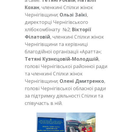
Кохан
, членкині Спілки жінок
Чернігівщини;
Ользі Заїкі
,
директорці Чернігівського
хлібокомбінату №2;
Вікторії
Філатовій
, членкині Спілки жінок
Чернігівщини та керівниці
благодійної організації «Аратта»;
Тетяні Кузнєцовій-Молодшій
,
голові Чернігівської районної ради
та членкині Спілки жінок
Чернігівщини;
Олені Дмитренко
,
голові Чернігівської обласної ради
за підтримку діяльності Спілки та
співучасть в ній.