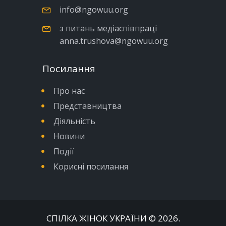
info@ngowuu.org
з питань медіаспівпраці
anna.trushova@ngowuu.org
Посилання
Про нас
Представництва
Діяльність
Новини
Події
Корисні посилання
СПІЛКА ЖІНОК УКРАЇНИ
© 2026.