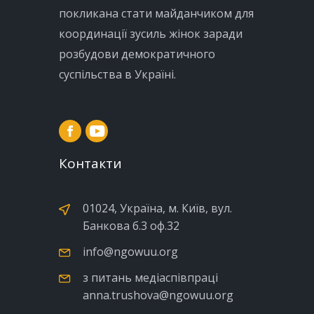
покликана стати майданчиком для
координації зусиль жінок заради
розбудови демократичного
суспільства в Україні.
Контакти
01024, Україна, м. Київ, вул.
Банкова б.3 оф.32
info@ngowuu.org
з питань медіаспівпраці
anna.trushova@ngowuu.org