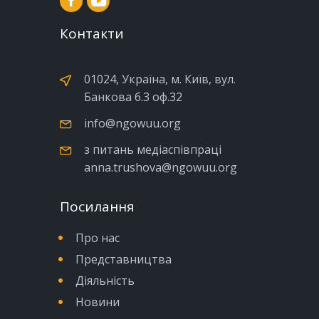
Контакти
01024, Україна, м. Київ, вул.
Банкова б.3 оф.32
info@ngowuu.org
з питань медіаспівпраці
anna.trushova@ngowuu.org
Посилання
Про нас
Представництва
Діяльність
Новини