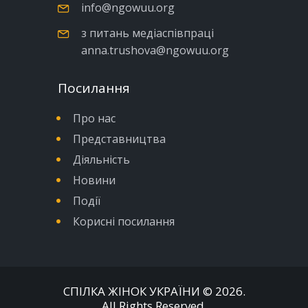
info@ngowuu.org
з питань медіаспівпраці
anna.trushova@ngowuu.org
Посилання
Про нас
Представництва
Діяльність
Новини
Події
Корисні посилання
СПІЛКА ЖІНОК УКРАЇНИ
© 2026.
All Rights Reserved.