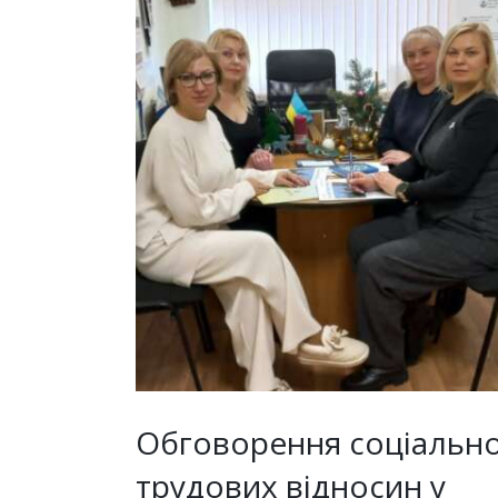
Обговорення соціально
трудових відносин у