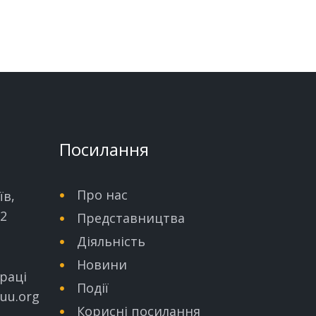
Посилання
Про нас
їв,
32
Представництва
Діяльність
Новини
раці
Події
uu.org
Корисні посилання