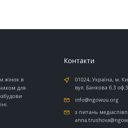
Контакти
м жінок в
01024, Україна, м. Ки
вул. Банкова б.3 оф.
нчиком для
озбудови
info@ngowuu.org
ні.
з питань медіаспівп
anna.trushova@ngow