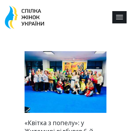
«Квітка з попелу»: у