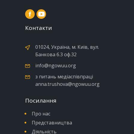
Контакти
01024, Україна, м. Київ, вул.
Банкова б.3 оф.32
info@ngowuu.org
з питань медіаспівпраці
anna.trushova@ngowuu.org
Посилання
Про нас
Представництва
Діяльність