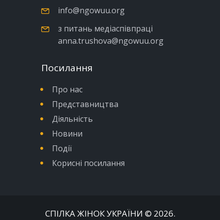
info@ngowuu.org
з питань медіаспівпраці
anna.trushova@ngowuu.org
Посилання
Про нас
Представництва
Діяльність
Новини
Події
Корисні посилання
СПІЛКА ЖІНОК УКРАЇНИ
© 2026.