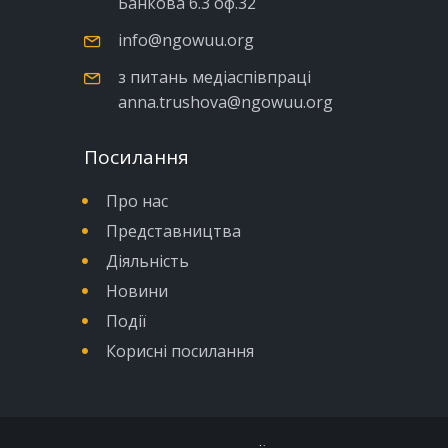
Банкова б.3 оф.32
info@ngowuu.org
з питань медіаспівпраці
anna.trushova@ngowuu.org
Посилання
Про нас
Представництва
Діяльність
Новини
Події
Корисні посилання