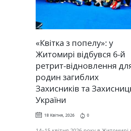
«Квітка з попелу»: у
Житомирі відбувся 6-й
ретрит-відновлення дл
родин загиблих
Захисників та Захисниц
України
18 Квітня, 2026
0
14–15 квітня 2026 року в Житомирі 