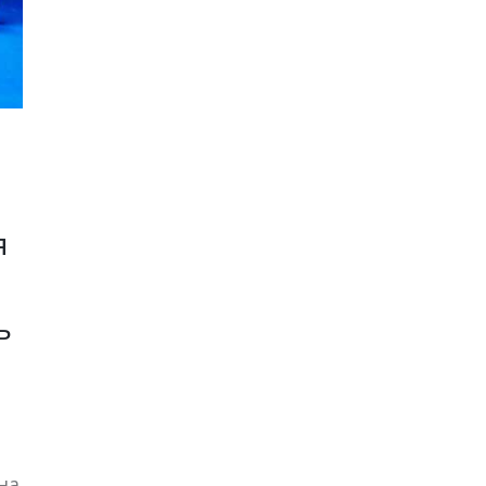
я
ь
на