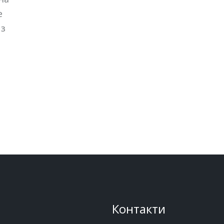
е
 з
Контакти