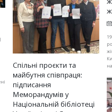
ж
ж
19
я
ро
жі
Ки
Спільні проєкти та
н
майбутня співпраця:
ені
підписання
Меморандумів у
Національній бібліотеці