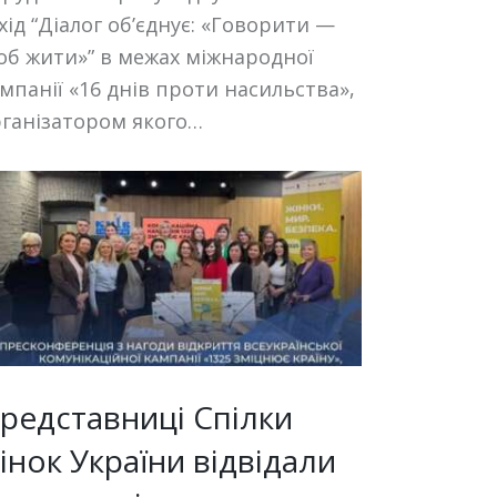
хід “Діалог об’єднує: «Говорити —
б жити»” в межах міжнародної
мпанії «16 днів проти насильства»,
ганізатором якого…
редставниці Спілки
інок України відвідали