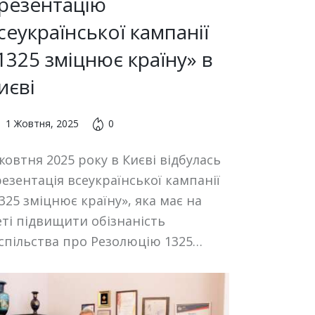
резентацію
сеукраїнської кампанії
1325 зміцнює країну» в
иєві
1 Жовтня, 2025
0
жовтня 2025 року в Києві відбулась
езентація всеукраїнської кампанії
325 зміцнює країну», яка має на
ті підвищити обізнаність
спільства про Резолюцію 1325…