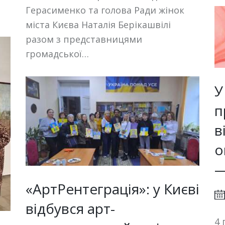
Герасименко та голова Ради жінок
міста Києва Наталія Берікашвілі
разом з представницями
громадської…
У
п
в
о
—
«АртРентеграція»: у Києві
відбувся арт-
4 