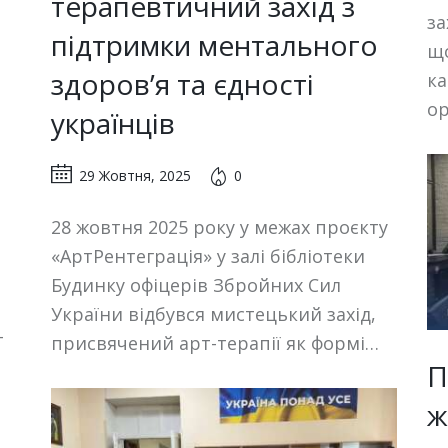
терапевтичний захід з
за
підтримки ментального
що
здоров’я та єдності
ка
ор
українців
29 Жовтня, 2025
0
28 жовтня 2025 року у межах проєкту
«АртРентеграція» у залі бібліотеки
Будинку офіцерів Збройних Сил
України відбувся мистецький захід,
-
присвячений арт-терапії як формі…
й
П
ж