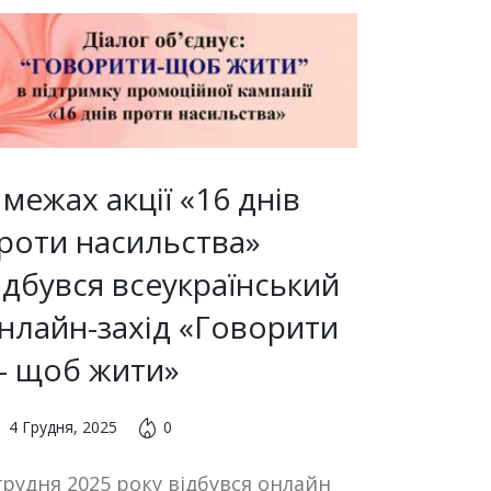
 межах акції «16 днів
роти насильства»
ідбувся всеукраїнський
нлайн-захід «Говорити
 щоб жити»
4 Грудня, 2025
0
грудня 2025 року відбувся онлайн