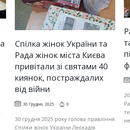
Р
т
та
Спілка жінок України та
п
Рада жінок міста Києва
ф
привітали зі святами 40
киянок, постраждалих
від війни
20
Ра
30 Грудня, 2025
0
те
к
30 грудня 2025 року голова правління
не
Спілки жінок України Леокадія