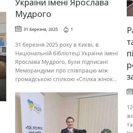
України імені Ярослава
Мудрого
Р
31 Березня, 2025
1
т
31 березня 2025 року в Києві, в
п
Національній бібліотеці України імені
Ярослава Мудрого, були підписані
р
Меморандуми про співпрацю між
з
громадською спілкою «Спілка жінок…
12
жі
та
Ук