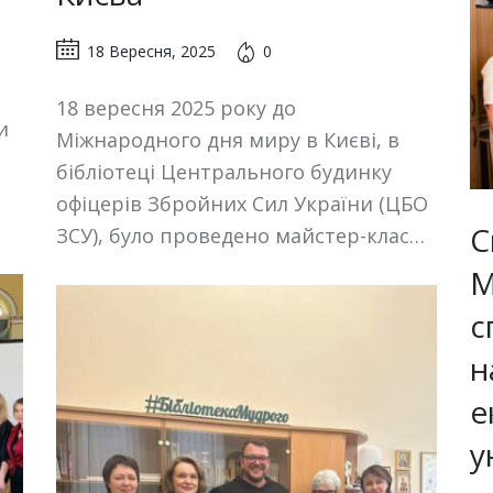
18 Вересня, 2025
0
18 вересня 2025 року до
и
Міжнародного дня миру в Києві, в
бібліотеці Центрального будинку
офіцерів Збройних Cил України (ЦБО
С
ЗСУ), було проведено майстер-клас…
М
с
н
е
у