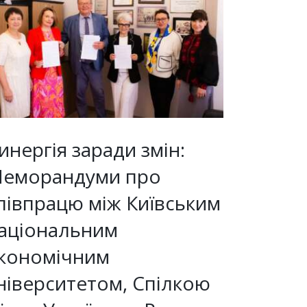
инергія заради змін:
еморандуми про
півпрацю між Київським
аціональним
кономічним
ніверситетом, Спілкою