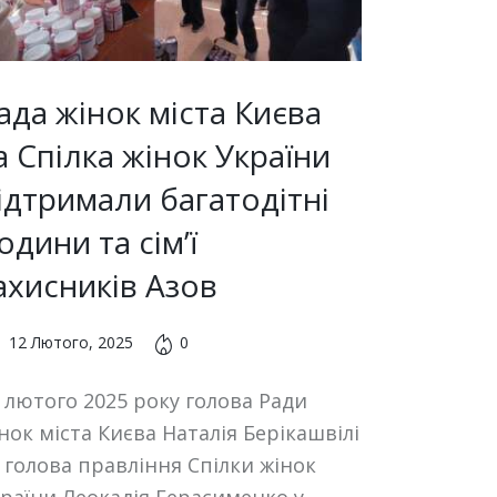
ада жінок міста Києва
а Спілка жінок України
ідтримали багатодітні
одини та сім’ї
ахисників Азов
12 Лютого, 2025
0
 лютого 2025 року голова Ради
нок міста Києва Наталія Берікашвілі
 голова правління Спілки жінок
раїни Леокадія Герасименко у