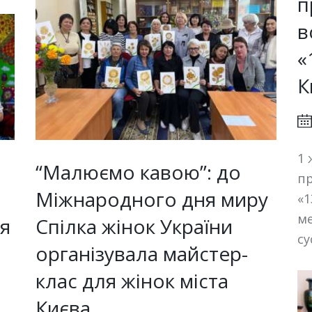
п
в
«
К
1 
“Малюємо кавою”: до
пр
Міжнародного дня миру
«1
ме
ня
Спілка жінок України
су
організувала майстер-
клас для жінок міста
Києва