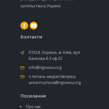
суспільства в Україні.
Контакти
01024, Україна, м. Київ, вул.
Банкова б.3 оф.32
info@ngowuu.org
з питань медіаспівпраці
anna.trushova@ngowuu.org
Посилання
Про нас