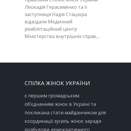
Леокадія Герасименко та її
заступниця Надія Стацюра
відвідали Медичний
реабілітаційний центр
Міністерства внутрішніх справ,…
СПІЛКА ЖІНОК УКРАЇНИ
є першим громадським
об’єднанням жінок в Україні та
покликана стати майданчиком для
координації зусиль жінок заради
розбудови демократичного