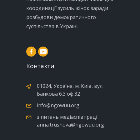
координації зусиль жінок заради
розбудови демократичного
суспільства в Україні.
Контакти
01024, Україна, м. Київ, вул.
Банкова б.3 оф.32
info@ngowuu.org
з питань медіаспівпраці
anna.trushova@ngowuu.org