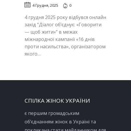
4 Грудня, 2025
0
4 грудня 2025 року відбувся онлайн
захід “Діалог об’єднує: «Говорити
— щоб жити»” в межах
міжнародної кампанії «16 днів
проти насильства», організатором
якого…
СПІЛКА ЖІНОК УКРАЇНИ
є першим громадським
об’єднанням жінок в Україні та
покликана стати майданчиком для