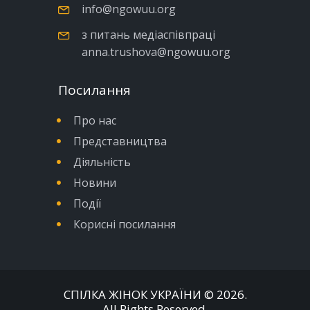
info@ngowuu.org
з питань медіаспівпраці
anna.trushova@ngowuu.org
Посилання
Про нас
Представництва
Діяльність
Новини
Події
Корисні посилання
СПІЛКА ЖІНОК УКРАЇНИ
© 2026.
All Rights Reserved.