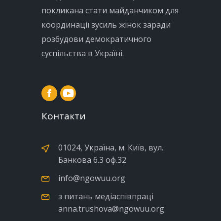
покликана стати майданчиком для
координації зусиль жінок заради
розбудови демократичного
суспільства в Україні.
Контакти
01024, Україна, м. Київ, вул.
Банкова б.3 оф.32
info@ngowuu.org
з питань медіаспівпраці
anna.trushova@ngowuu.org