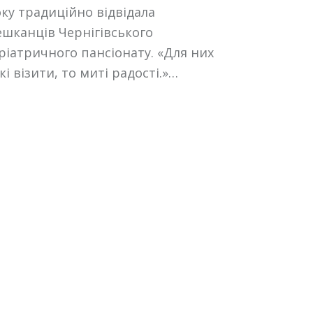
ку традиційно відвідала
шканців Чернігівського
ріатричного пансіонату. «Для них
кі візити, то миті радості.»…