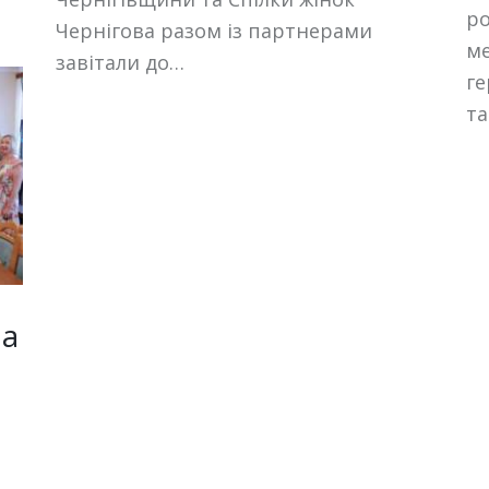
ро
Чернігова разом із партнерами
ме
завітали до…
ге
та
ла