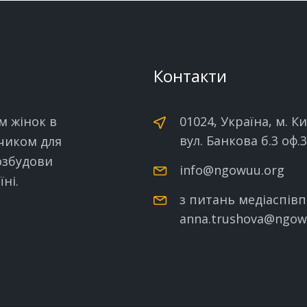
Контакти
м жінок в
01024, Україна, м. Ки
вул. Банкова б.3 оф.
нчиком для
озбудови
info@ngowuu.org
ні.
з питань медіаспівп
anna.trushova@ngow