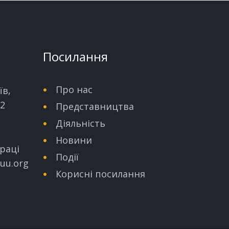
Посилання
Про нас
їв,
32
Представництва
Діяльність
Новини
раці
Події
uu.org
Корисні посилання