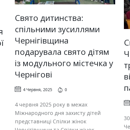
Свято дитинства:
спільними зусиллями
я
Чернігівщина
С
ї
подарувала свято дітям
Ч
із модульного містечка у
т
Чернігові
в
п
4 Червня, 2025
0
4 червня 2025 року в межах
Міжнародного дня захисту дітей
30
представниці Спілки жінок
Че
Чернігівщини та Спілки жінок