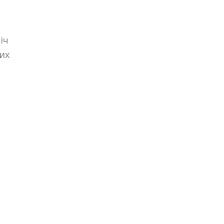
іч
их