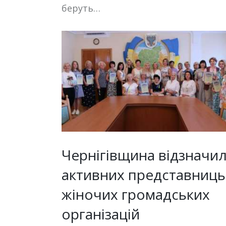
беруть…
Чернігівщина відзначи
активних представниць
жіночих громадських
організацій