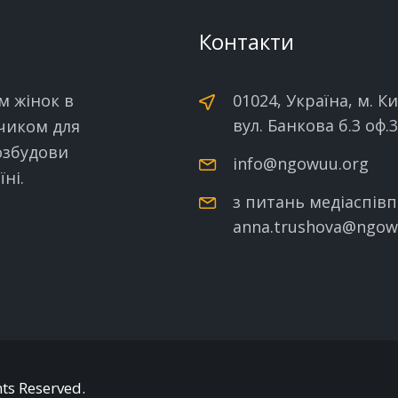
Контакти
м жінок в
01024, Україна, м. Ки
вул. Банкова б.3 оф.
нчиком для
озбудови
info@ngowuu.org
ні.
з питань медіаспівп
anna.trushova@ngow
hts Reserved.