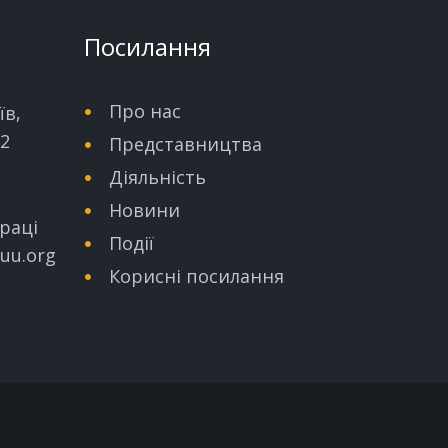
Посилання
Про нас
їв,
32
Представництва
Діяльність
Новини
раці
Події
uu.org
Корисні посилання