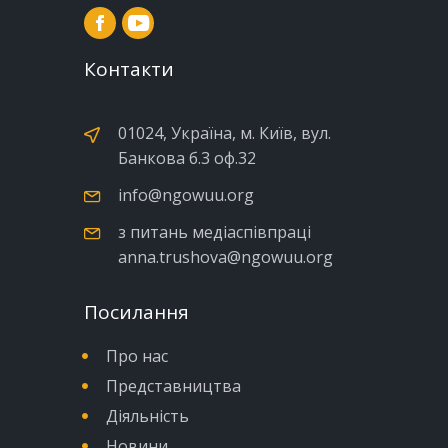
Контакти
01024, Україна, м. Київ, вул.
Банкова б.3 оф.32
info@ngowuu.org
з питань медіаспівпраці
anna.trushova@ngowuu.org
Посилання
Про нас
Представництва
Діяльність
Новини