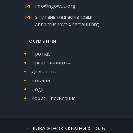
info@ngowuu.org
з питань медіаспівпраці
anna.trushova@ngowuu.org
Посилання
Про нас
Представництва
Діяльність
Новини
Події
Корисні посилання
СПІЛКА ЖІНОК УКРАЇНИ
© 2026.