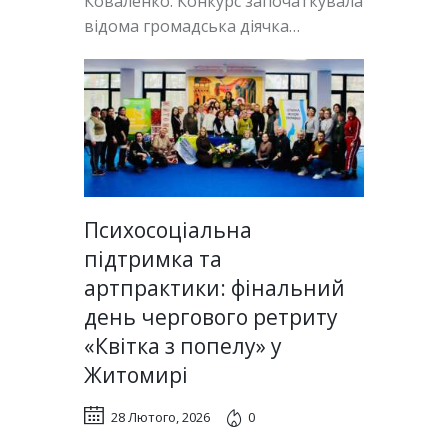
Коваленко. Конкурс започаткувала
відома громадська діячка…
Психосоціальна
підтримка та
артпрактики: фінальний
день чергового ретриту
«Квітка з попелу» у
Житомирі
28 Лютого, 2026
0