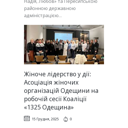
Надія, Любов» та Пересипською
районною державною
адміністрацією…
Жіноче лідерство у дії:
Асоціація жіночих
організацій Одещини на
робочій сесії Коаліції
«1325 Одещина»
15 Грудня, 2025
0