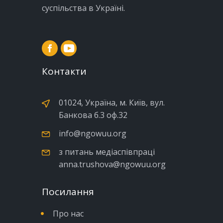
суспільства в Україні.
Контакти
01024, Україна, м. Київ, вул.
Банкова б.3 оф.32
info@ngowuu.org
з питань медіаспівпраці
anna.trushova@ngowuu.org
Посилання
Про нас