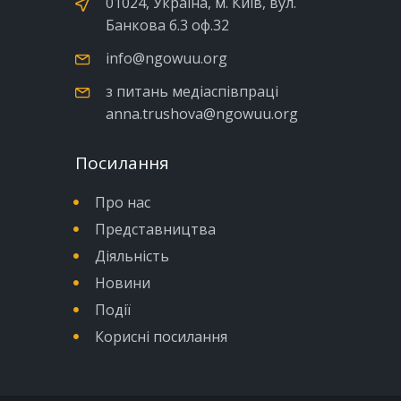
01024, Україна, м. Київ, вул.
Банкова б.3 оф.32
info@ngowuu.org
з питань медіаспівпраці
anna.trushova@ngowuu.org
Посилання
Про нас
Представництва
Діяльність
Новини
Події
Корисні посилання