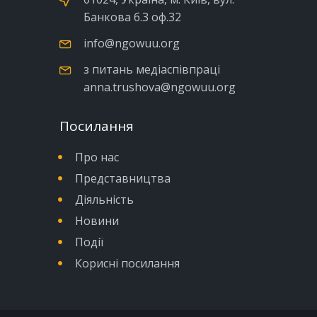
Банкова б.3 оф.32
info@ngowuu.org
з питань медіаспівпраці
anna.trushova@ngowuu.org
Посилання
Про нас
Представництва
Діяльність
Новини
Події
Корисні посилання